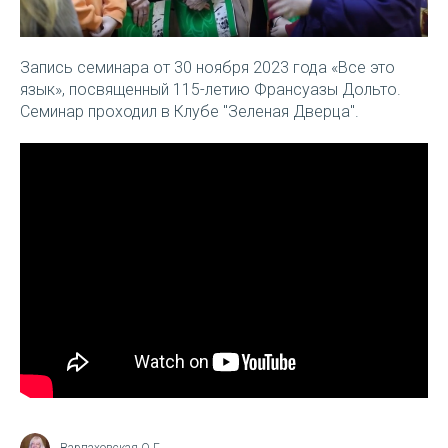
Запись семинара от 30 ноября 2023 года
«Все это
язык», посвященный 115-летию Франсуазы Дольто.
Семинар проходил в Клубе "Зеленая Дверца".
Варпаховская О.Г.