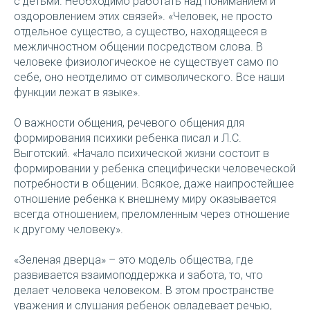
с детьми. Необходимо работать над пониманием и
оздоровлением этих связей». «Человек, не просто
отдельное существо, а существо, находящееся в
межличностном общении посредством слова. В
человеке физиологическое не существует само по
себе, оно неотделимо от символического. Все наши
функции лежат в языке».
О важности общения, речевого общения для
формирования психики ребенка писал и Л.С.
Выготский. «Начало психической жизни состоит в
формировании у ребенка специфически человеческой
потребности в общении. Всякое, даже наипростейшее
отношение ребенка к внешнему миру оказывается
всегда отношением, преломленным через отношение
к другому человеку».
«Зеленая дверца» – это модель общества, где
развивается взаимоподдержка и забота, то, что
делает человека человеком. В этом пространстве
уважения и слушания ребенок овладевает речью,