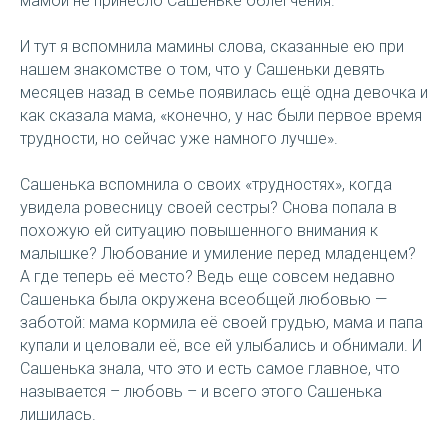
мамой не принесло Сашеньке облегчения.
И тут я вспомнила мамины слова, сказанные ею при
нашем знакомстве о том, что у Сашеньки девять
месяцев назад в семье появилась ещё одна девочка и
как сказала мама, «конечно, у нас были первое время
трудности, но сейчас уже намного лучше».
Сашенька вспомнила о своих «трудностях», когда
увидела ровесницу своей сестры? Снова попала в
похожую ей ситуацию повышенного внимания к
малышке? Любование и умиление перед младенцем?
А где теперь её место? Ведь еще совсем недавно
Сашенька была окружена всеобщей любовью —
заботой: мама кормила её своей грудью, мама и папа
купали и целовали её, все ей улыбались и обнимали. И
Сашенька знала, что это и есть самое главное, что
называется – любовь – и всего этого Сашенька
лишилась.