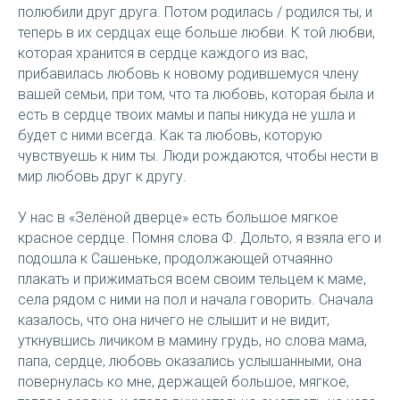
полюбили друг друга. Потом родилась / родился ты, и
теперь в их сердцах еще больше любви. К той любви,
которая хранится в сердце каждого из вас,
прибавилась любовь к новому родившемуся члену
вашей семьи, при том, что та любовь, которая была и
есть в сердце твоих мамы и папы никуда не ушла и
будет с ними всегда. Как та любовь, которую
чувствуешь к ним ты. Люди рождаются, чтобы нести в
мир любовь друг к другу.
У нас в «Зелёной дверце» есть большое мягкое
красное сердце. Помня слова Ф. Дольто, я взяла его и
подошла к Сашеньке, продолжающей отчаянно
плакать и прижиматься всем своим тельцем к маме,
села рядом с ними на пол и начала говорить. Сначала
казалось, что она ничего не слышит и не видит,
уткнувшись личиком в мамину грудь, но слова мама,
папа, сердце, любовь оказались услышанными, она
повернулась ко мне, держащей большое, мягкое,