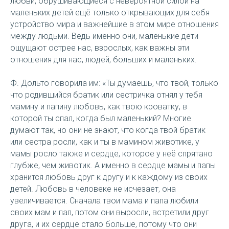
любви, обрушивающиеся с невероятной силой на
маленьких детей ещё только открывающих для себя
устройство мира и важнейшие в этом мире отношения
между людьми. Ведь именно они, маленькие дети
ощущают острее нас, взрослых, как важны эти
отношения для нас, людей, больших и маленьких.
Ф. Дольто говорила им: «Ты думаешь, что твой, только
что родившийся братик или сестричка отнял у тебя
мамину и папину любовь, как твою кроватку, в
которой ты спал, когда был маленький? Многие
думают так, но они не знают, что когда твой братик
или сестра росли, как и ты в мамином животике, у
мамы росло также и сердце, которое у неё спрятано
глубже, чем животик. А именно в сердце мамы и папы
хранится любовь друг к другу и к каждому из своих
детей. Любовь в человеке не исчезает, она
увеличивается. Сначала твои мама и папа любили
своих мам и пап, потом они выросли, встретили друг
друга, и их сердце стало больше, потому что они