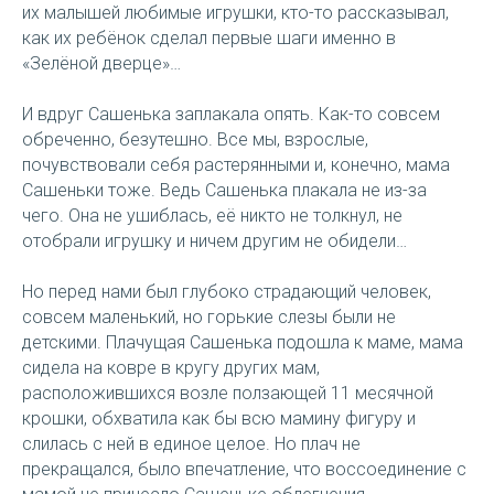
их малышей любимые игрушки, кто-то рассказывал,
как их ребёнок сделал первые шаги именно в
«Зелёной дверце»…
И вдруг Сашенька заплакала опять. Как-то совсем
обреченно, безутешно. Все мы, взрослые,
почувствовали себя растерянными и, конечно, мама
Сашеньки тоже. Ведь Сашенька плакала не из-за
чего. Она не ушиблась, её никто не толкнул, не
отобрали игрушку и ничем другим не обидели…
Но перед нами был глубоко страдающий человек,
совсем маленький, но горькие слезы были не
детскими. Плачущая Сашенька подошла к маме, мама
сидела на ковре в кругу других мам,
расположившихся возле ползающей 11 месячной
крошки, обхватила как бы всю мамину фигуру и
слилась с ней в единое целое. Но плач не
прекращался, было впечатление, что воссоединение с