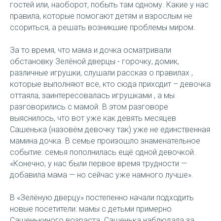
гостей или, наоборот, побыть там одному. Какие у нас
правила, которые помогают детям и взрослым не
ссориться, а решать возникшие проблемы миром.
За то время, что мама и дочка осматривали
обстановку Зелёной дверцы - горочку, домик,
различные игрушки, слушали рассказ о правилах ,
которые выполняют все, кто сюда приходит – девочка
оттаяла, заинтересовалась игрушками , а мы
разговорились с мамой. В этом разговоре
выяснилось, что вот уже как девять месяцев
Сашенька (назовём девочку так) уже не единственная
мамина дочка. В семье произошло знаменательное
событие: семья пополнилась ещё одной девочкой.
«Конечно, у нас были первое время трудности —
добавила мама — но сейчас уже намного лучше».
В «Зелёную дверцу» постепенно начали подходить
новые посетители: мамы с детьми примерно
Сашенькиного возраста. Сашенька наблюдала за